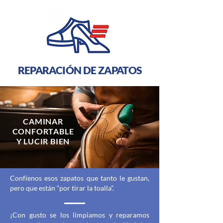
REPARACIÓN DE ZAPATOS
CAMINAR
CONFORTABLE
Y LUCIR BIEN
Confíenos esos zapatos que tanto le gustan,
pero que están “por tirar la toalla”.
¡Con gusto se los limpiamos y reparamos