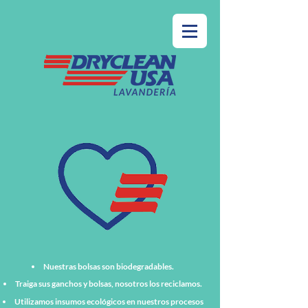
Nuestras bolsas son biodegradables.
Traiga sus ganchos y bolsas, nosotros los reciclamos.
Utilizamos insumos ecológicos en nuestros procesos