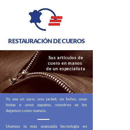
RESTAURACIÓN DE CUEROS
Sus
artículos
de
cuero en manos
de un especialista
Ya sea un saco, una jacket, un bolso, unas
botas o unos zapatos, nosotros se los
dejamos como nuevos.
Usamos la más avanzada tecnología en